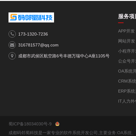
服务项
APP开发
173-1320-7236
网站开发
316781577@qq.com
小程序开
成都市武侯区航空路6号丰德万瑞中心A座1105号
公众号开
OA系统
CRM系
ERP系
IT人力外
蜀ICP备18034030号-9
成都码邻蜀科技是一家专业的软件系统开发公司,主要业务:OA系统、